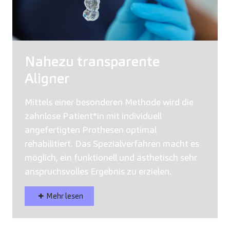
Nahezu transparente
Aligner
Mittels einer besonderen Methode wird die
zahnlose Patient*in mit individuell
angefertigten Prothesen optimal
rehabilitiert. Das Spezialverfahren macht es
möglich, ein funktionell und ästhetisch sehr
anspruchsvolles Ergebnis zu erzielen.
Mehr lesen