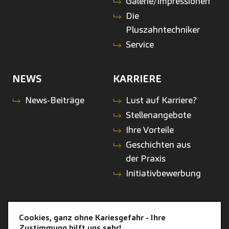
Galerie/Impressionen
Die
Pluszahntechniker
Service
NEWS
KARRIERE
News-Beiträge
Lust auf Karriere?
Stellenangebote
Ihre Vorteile
Geschichten aus
der Praxis
Initiativbewerbung
KONTAKT
ZAHNEINS
Cookies, ganz ohne Kariesgefahr - Ihre
Zustimmung hilft uns sehr!
Kontakt
zahneins.com