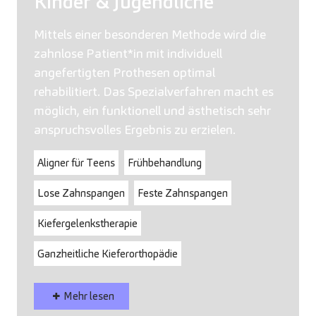
Kinder & Jugendliche
Mittels einer besonderen Methode wird die
zahnlose Patient*in mit individuell
angefertigten Prothesen optimal
rehabilitiert. Das Spezialverfahren macht es
möglich, ein funktionell und ästhetisch sehr
anspruchsvolles Ergebnis zu erzielen.
Aligner für Teens
Frühbehandlung
Lose Zahnspangen
Feste Zahnspangen
Kiefergelenkstherapie
Ganzheitliche Kieferorthopädie
Mehr lesen