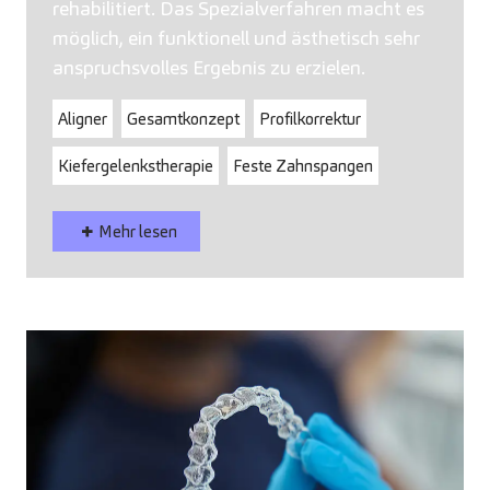
rehabilitiert. Das Spezialverfahren macht es
möglich, ein funktionell und ästhetisch sehr
anspruchsvolles Ergebnis zu erzielen.
Aligner
Gesamtkonzept
Profilkorrektur
Kiefergelenkstherapie
Feste Zahnspangen
Mehr lesen