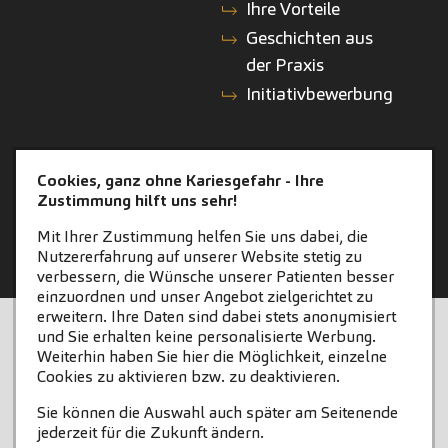
Ihre Vorteile
Geschichten aus
der Praxis
Initiativbewerbung
KONTAKT
ZAHNEINS
Cookies, ganz ohne Kariesgefahr - Ihre
Zustimmung hilft uns sehr!
Kontakt
zahneins.com
Mit Ihrer Zustimmung helfen Sie uns dabei, die
Nutzererfahrung auf unserer Website stetig zu
verbessern, die Wünsche unserer Patienten besser
einzuordnen und unser Angebot zielgerichtet zu
erweitern. Ihre Daten sind dabei stets anonymisiert
STARTSEITE
KONTAKT
und Sie erhalten keine personalisierte Werbung.
Weiterhin haben Sie hier die Möglichkeit, einzelne
COOKIE-EINSTELLUNGEN
IMPRESSUM
Cookies zu aktivieren bzw. zu deaktivieren.
Sie können die Auswahl auch später am Seitenende
DATENSCHUTZ
jederzeit für die Zukunft ändern.