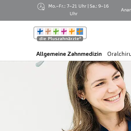
Mo.–Fr.: 7–21 Uhr | Sa.: 9–16
Ana
Uhr
Zum Hauptinhalt springen
Allgemeine Zahnmedizin
Oralchir