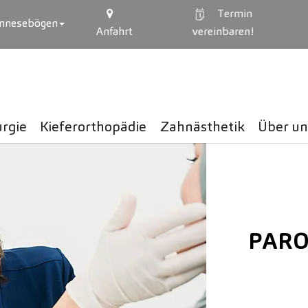
Termin
mnesebögen
Anfahrt
vereinbaren!
urgie
Kieferorthopädie
Zahnästhetik
Über un
PARO