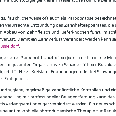
.
is, fälschlicherweise oft auch als Parodontose bezeichnet,
en verursachte Entzündung des Zahnhalteapparates, die
um Abbau von Zahnfleisch und Kieferknochen führt, im sch
verlust. Damit ein Zahnverlust verhindert werden kann sin
üsseldorf
.
gen einer Parodontitis betreffen jedoch nicht nur die Mun
en im gesamten Organismus zu Schäden führen. Beispiels
lligkeit für Herz- Kreislauf-Erkrankungen oder bei Schwan
er Frühgeburt.
ndhygiene, regelmäßige zahnärztliche Kontrollen und ei
ehandlung mit professioneller Belagentfernung kann das 
tis verlangsamt oder gar verhindert werden. Ein neues sc
 eine antimikrobielle photodynamische Therapie zur Reduk