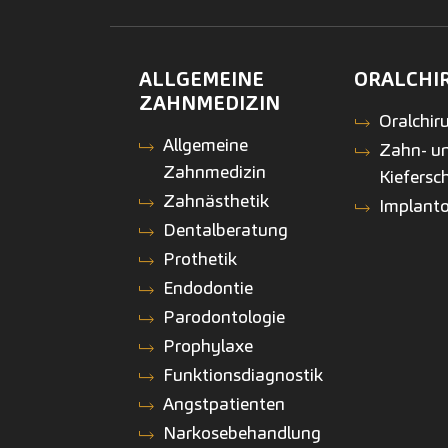
ALLGEMEINE
ORALCHI
ZAHNMEDIZIN
Oralchiru
Allgemeine
Zahn- u
Zahnmedizin
Kiefersc
Zahnästhetik
Implanto
Dentalberatung
Prothetik
Endodontie
Parodontologie
Prophylaxe
Funktionsdiagnostik
Angstpatienten
Narkosebehandlung