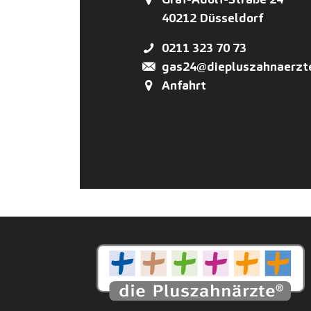
40212
Düsseldorf
0211 323 70 73
gas24@diepluszahnaerzt
Anfahrt