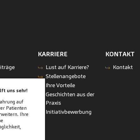
KARRIERE
KONTAKT
iträge
Lust auf Karriere?
Kontakt
Stellenangebote
Ihre Vorteile
ft uns sehr!
Geschichten aus der
fahrung auf
Praxis
er Patienten
Initiativbewerbung
weitern. Ihre
ne
glichkeit,