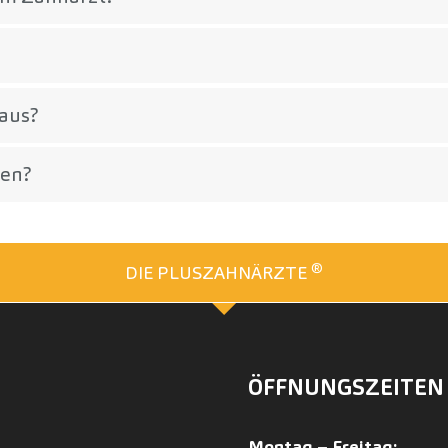
 aus?
gen?
®
DIE PLUSZAHNÄRZTE
ÖFFNUNGSZEITEN
Montag – Freitag: