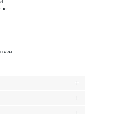
nd
iner
en über