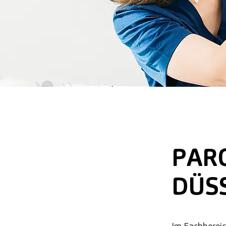
PAR
DÜS
Im Fachbereic