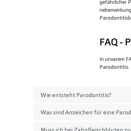
gefährlicher 
nebenwirkungs
Parodontitis
FAQ - 
In unserem FA
Parodontitis.
Wie entsteht Parodontitis?
Was sind Anzeichen für eine Parod
Muss ich bei Zahnfleischbluten z