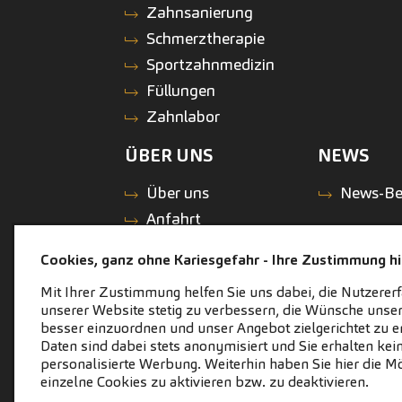
Zahnsanierung
Schmerztherapie
Sportzahnmedizin
Füllungen
Zahnlabor
ÜBER UNS
NEWS
Über uns
News-Be
Anfahrt
Zahnärzte-Team
Cookies, ganz ohne Kariesgefahr - Ihre Zustimmung hil
Philosophie
Mit Ihrer Zustimmung helfen Sie uns dabei, die Nutzerer
Galerie/Impressionen
unserer Website stetig zu verbessern, die Wünsche unser
Die
besser einzuordnen und unser Angebot zielgerichtet zu er
Daten sind dabei stets anonymisiert und Sie erhalten kei
Pluszahntechniker
personalisierte Werbung. Weiterhin haben Sie hier die Mö
Service
einzelne Cookies zu aktivieren bzw. zu deaktivieren.