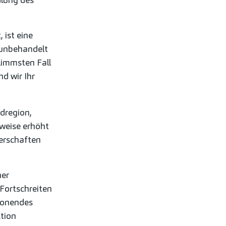
 ist eine
 unbehandelt
limmsten Fall
d wir Ihr
dregion,
weise erhöht
gerschaften
ner
Fortschreiten
honendes
tion