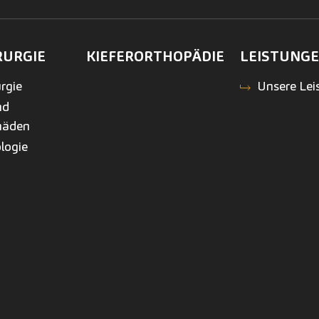
RURGIE
KIEFERORTHOPÄDIE
LEISTUNG
rgie
Unsere Lei
nd
häden
logie