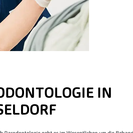
ODONTOLOGIE IN
SELDORF
h Parodontologie geht es im Wesentlichen um die Behan