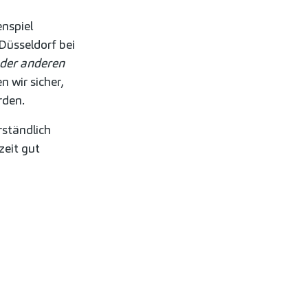
nspiel
Düsseldorf bei
oder anderen
 wir sicher,
rden.
rständlich
zeit gut