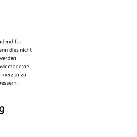
idend für
nn dies nicht
hwerden
 wir moderne
hmerzen zu
bessern.
g