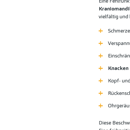
Eine Fehlfunk
Kraniomandi
vielfältig und
Schmerzen
Verspann
Einschrä
Knacken 
Kopf- un
Rückensc
Ohrgeräu
Diese Beschwe