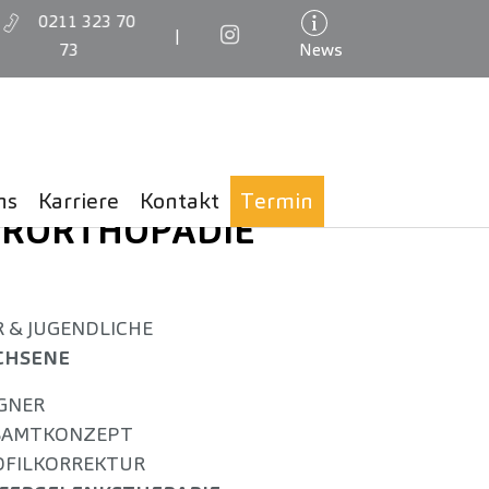
0211 323 70
|
73
News
ns
Karriere
Kontakt
Termin
ERORTHOPÄDIE
R & JUGENDLICHE
CHSENE
GNER
SAMTKONZEPT
OFILKORREKTUR