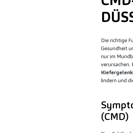
CMD
DÜS
Die richtige 
Gesundheit un
nur im Mundb
verursachen. 
Kiefergelenk
lindern und d
Sympto
(CMD)