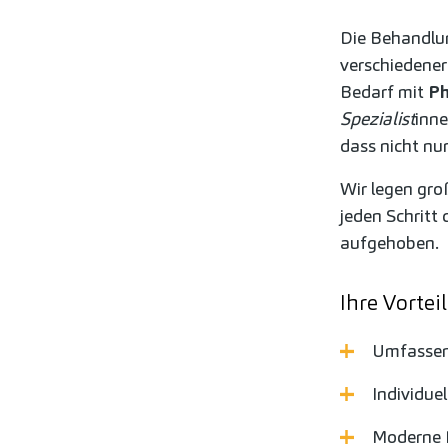
Die Behandlun
verschiedener
Bedarf mit
Ph
Spezialist
inne
dass nicht nu
Wir legen gro
jeden Schritt
aufgehoben.
Ihre Vortei
Umfassend
Individue
Moderne 