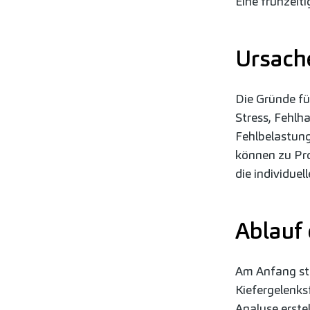
Eine frühzeit
Ursach
Die Gründe fü
Stress, Fehlh
Fehlbelastung
können zu Pr
die individue
Ablauf 
Am Anfang ste
Kiefergelenks
Analyse erste