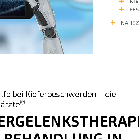
KI
FE
NAHEZ
lfe bei Kieferbeschwerden – die
®
ärzte
FERGELENKSTHERAPI