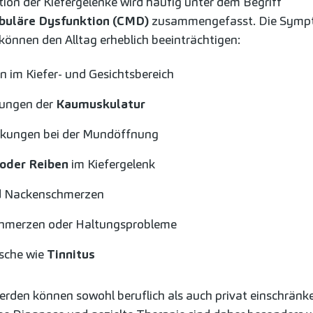
tion der Kiefergelenke wird häufig unter dem Begriff
buläre Dysfunktion (CMD)
zusammengefasst. Die Symp
 können den Alltag erheblich beeinträchtigen:
 im Kiefer- und Gesichtsbereich
ungen der
Kaumuskulatur
nkungen bei der Mundöffnung
oder Reiben
im Kiefergelenk
d Nackenschmerzen
hmerzen oder Haltungsprobleme
sche wie
Tinnitus
rden können sowohl beruflich als auch privat einschränk