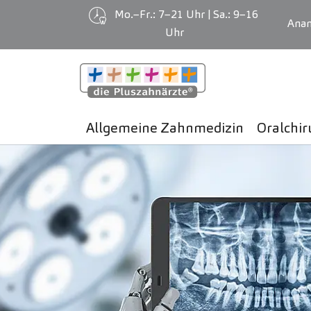
Mo.–Fr.: 7–21 Uhr | Sa.: 9–16
Ana
Uhr
Zum Hauptinhalt springen
Allgemeine Zahnmedizin
Oralchir