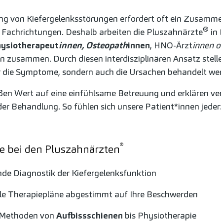
g von Kiefergelenksstörungen erfordert oft ein Zusamme
®
 Fachrichtungen. Deshalb arbeiten die Pluszahnärzte
in 
ysiotherapeut
innen, Osteopath
innen
, HNO-Ärzt
innen 
n zusammen. Durch diesen interdisziplinären Ansatz stellen
r die Symptome, sondern auch die Ursachen behandelt we
ßen Wert auf eine einfühlsame Betreuung und erklären ve
 der Behandlung. So fühlen sich unsere Patient*innen jeder
®
le bei den Pluszahnärzten
e Diagnostik der Kiefergelenksfunktion
lle Therapiepläne abgestimmt auf Ihre Beschwerden
Methoden von
Aufbissschienen
bis Physiotherapie