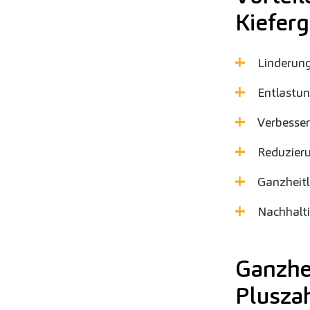
Kieferg
Linderung
Entlastun
Verbesse
Reduzier
Ganzheitl
Nachhalti
Ganzhei
Plusza