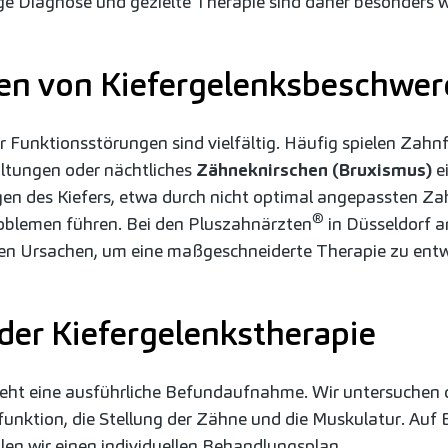
ige Diagnose und gezielte Therapie sind daher besonders w
en von Kiefergelenksbeschwe
r Funktionsstörungen sind vielfältig. Häufig spielen Zahnf
altungen oder nächtliches
Zähneknirschen (Bruxismus)
ei
en des Kiefers, etwa durch nicht optimal angepassten Za
®
oblemen führen. Bei den Pluszahnärzten
in Düsseldorf a
llen Ursachen, um eine maßgeschneiderte Therapie zu entw
der Kiefergelenkstherapie
ht eine ausführliche Befundaufnahme. Wir untersuchen 
funktion, die Stellung der Zähne und die Muskulatur. Auf B
llen wir einen individuellen Behandlungsplan.