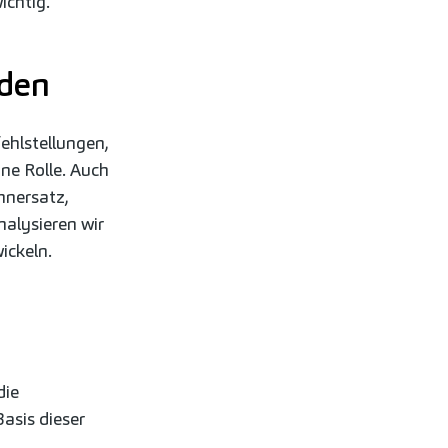
ichtig.
rden
ehlstellungen,
ne Rolle. Auch
hnersatz,
nalysieren wir
ickeln.
die
asis dieser