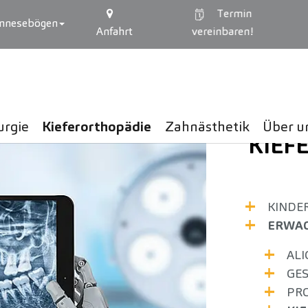
Termin
mnesebögen
Anfahrt
vereinbaren!
urgie
Kieferorthopädie
Zahnästhetik
Über u
KIEF
KINDE
ERWA
ALI
GE
PR