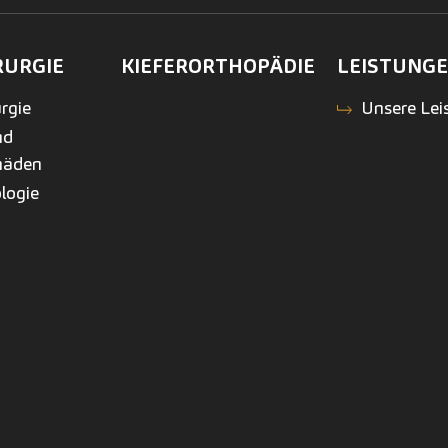
RURGIE
KIEFERORTHOPÄDIE
LEISTUNG
rgie
Unsere Lei
nd
häden
logie