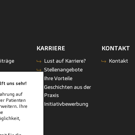
KARRIERE
KONTAKT
iträge
Lust auf Karriere?
Kontakt
Stellenangebote
Ihre Vorteile
ft uns sehr!
Geschichten aus der
fahrung auf
Praxis
er Patienten
Initiativbewerbung
weitern. Ihre
ne
glichkeit,