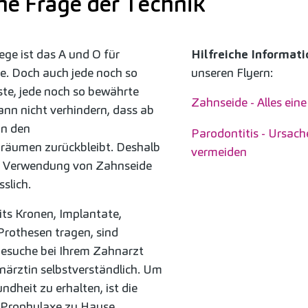
ine Frage der Technik
ege ist das A und O für
Hilfreiche Informat
. Doch auch jede noch so
unseren Flyern:
te, jede noch so bewährte
Zahnseide - Alles ein
nn nicht verhindern, dass ab
in den
Parodontitis - Ursach
räumen zurückbleibt. Deshalb
vermeiden
che Verwendung von Zahnseide
sslich.
its Kronen, Implantate,
Prothesen tragen, sind
esuche bei Ihrem Zahnarzt
närztin selbstverständlich. Um
dheit zu erhalten, ist die
e Prophylaxe zu Hause