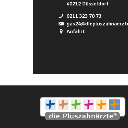
40212
Düsseldorf
0211 323 70 73
gas24@diepluszahnaerzt
Anfahrt