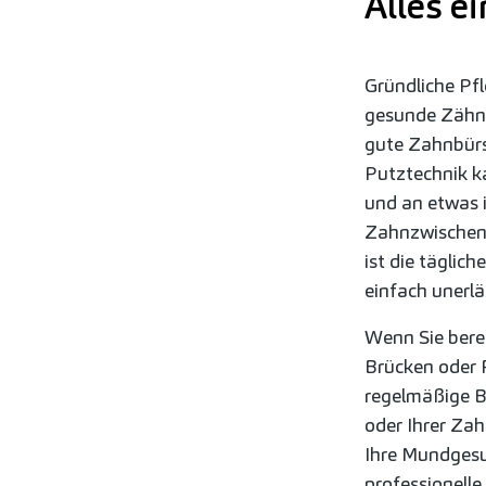
Alles e
Gründliche Pfl
gesunde Zähne
gute Zahnbürs
Putztechnik ka
und an etwas 
Zahnzwischen
ist die tägli
einfach unerlä
Wenn Sie bere
Brücken oder 
regelmäßige B
oder Ihrer Zah
Ihre Mundgesun
professionell