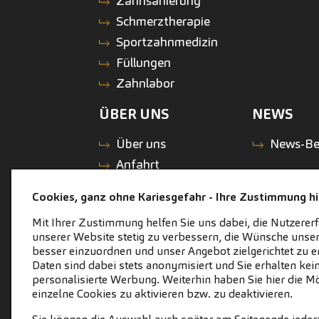
Zahnsanierung
Schmerztherapie
Sportzahnmedizin
Füllungen
Zahnlabor
ÜBER UNS
NEWS
Über uns
News-Be
Anfahrt
Zahnärzte-Team
Cookies, ganz ohne Kariesgefahr - Ihre Zustimmung hil
Philosophie
Mit Ihrer Zustimmung helfen Sie uns dabei, die Nutzerer
Galerie/Impressionen
unserer Website stetig zu verbessern, die Wünsche unser
Die
besser einzuordnen und unser Angebot zielgerichtet zu er
Pluszahntechniker
Daten sind dabei stets anonymisiert und Sie erhalten kei
personalisierte Werbung. Weiterhin haben Sie hier die Mö
Service
einzelne Cookies zu aktivieren bzw. zu deaktivieren.