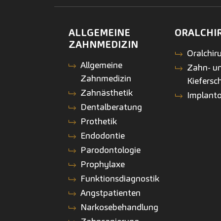
ALLGEMEINE
ORALCHI
ZAHNMEDIZIN
Oralchiru
Allgemeine
Zahn- u
Zahnmedizin
Kiefersc
Zahnästhetik
Implanto
Dentalberatung
Prothetik
Endodontie
Parodontologie
Prophylaxe
Funktionsdiagnostik
Angstpatienten
Narkosebehandlung