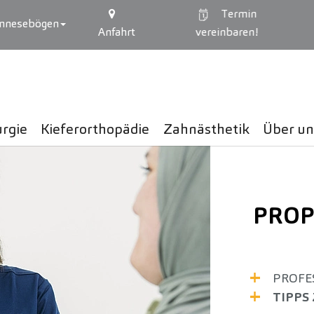
Termin
mnesebögen
Anfahrt
vereinbaren!
urgie
Kieferorthopädie
Zahnästhetik
Über un
PROP
PROFE
TIPPS