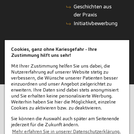
Geschichten aus
der Praxis
Initiativbewerbung
KONTAKT
ZAHNEINS
Cookies, ganz ohne Kariesgefahr - Ihre
Zustimmung hilft uns sehr!
Kontakt
zahneins.com
Mit Ihrer Zustimmung helfen Sie uns dabei, die
Nutzererfahrung auf unserer Website stetig zu
verbessern, die Wünsche unserer Patienten besser
einzuordnen und unser Angebot zielgerichtet zu
erweitern. Ihre Daten sind dabei stets anonymisiert
STARTSEITE
KONTAKT
und Sie erhalten keine personalisierte Werbung.
Weiterhin haben Sie hier die Möglichkeit, einzelne
COOKIE-EINSTELLUNGEN
IMPRESSUM
Cookies zu aktivieren bzw. zu deaktivieren.
Sie können die Auswahl auch später am Seitenende
DATENSCHUTZ
jederzeit für die Zukunft ändern.
Mehr erfahren Sie in unserer Datenschutzerklärung.