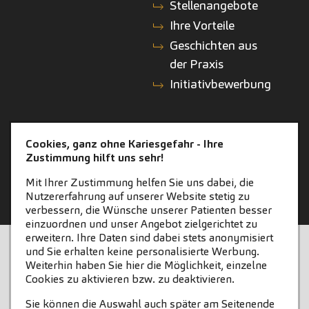
Stellenangebote
Ihre Vorteile
Geschichten aus
der Praxis
Initiativbewerbung
KONTAKT
ZAHNEINS
Cookies, ganz ohne Kariesgefahr - Ihre
Zustimmung hilft uns sehr!
Kontakt
zahneins.com
Mit Ihrer Zustimmung helfen Sie uns dabei, die
Nutzererfahrung auf unserer Website stetig zu
verbessern, die Wünsche unserer Patienten besser
einzuordnen und unser Angebot zielgerichtet zu
erweitern. Ihre Daten sind dabei stets anonymisiert
STARTSEITE
KONTAKT
und Sie erhalten keine personalisierte Werbung.
Weiterhin haben Sie hier die Möglichkeit, einzelne
COOKIE-EINSTELLUNGEN
IMPRESSUM
Cookies zu aktivieren bzw. zu deaktivieren.
Sie können die Auswahl auch später am Seitenende
DATENSCHUTZ