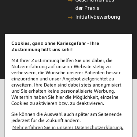
der Praxis
Initiativbewerbung
KONTAKT
ZAHNEINS
Cookies, ganz ohne Kariesgefahr - Ihre
Zustimmung hilft uns sehr!
Kontakt
zahneins.com
Mit Ihrer Zustimmung helfen Sie uns dabei, die
Nutzererfahrung auf unserer Website stetig zu
verbessern, die Wünsche unserer Patienten besser
einzuordnen und unser Angebot zielgerichtet zu
erweitern. Ihre Daten sind dabei stets anonymisiert
STARTSEITE
KONTAKT
und Sie erhalten keine personalisierte Werbung.
Weiterhin haben Sie hier die Möglichkeit, einzelne
COOKIE-EINSTELLUNGEN
IMPRESSUM
Cookies zu aktivieren bzw. zu deaktivieren.
Sie können die Auswahl auch später am Seitenende
DATENSCHUTZ
jederzeit für die Zukunft ändern.
Mehr erfahren Sie in unserer Datenschutzerklärung.