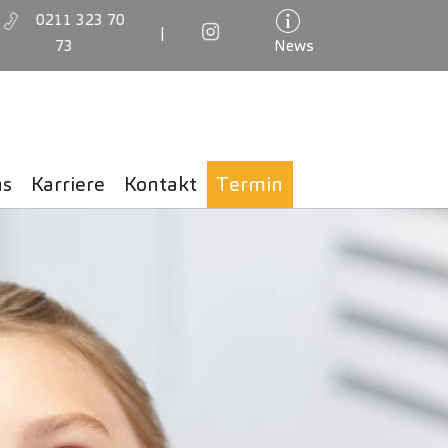
0211 323 70
|
73
News
ns
Karriere
Kontakt
Termin