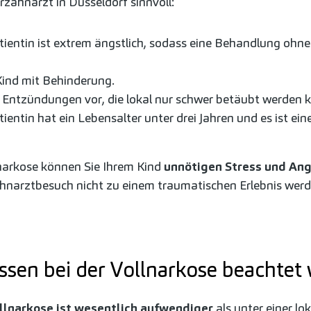
rzahnarzt in Düsseldorf sinnvoll:
atientin ist extrem ängstlich, sodass eine Behandlung oh
Kind mit Behinderung.
r Entzündungen vor, die lokal nur schwer betäubt werden 
tientin hat ein Lebensalter unter drei Jahren und es ist e
lnarkose können Sie Ihrem Kind
unnötigen Stress und An
ahnarztbesuch nicht zu einem traumatischen Erlebnis werd
sen bei der Vollnarkose beachtet
llnarkose ist wesentlich aufwendiger
als unter einer lo