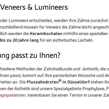
 Veneers & Lumineers
s oder Lumineers entscheiden, werden Ihre Zähne zunächst 
Anschließend müssen für Veneers die Zähne leicht angesch
eßlich werden die
Keramikschalen
mithilfe eines spezielle
bis zu 20 Jahre lang
für ein ästhetisches Lächeln.
ng passt zu Ihnen?
rschiedene Methoden der Zahnheilkunde und -ästhetik, die
Ihnen passt, kommt auf Ihre persönlichen Wünsche und die
®
eiten an. Die
Pluszahnärzten
in Düsseldorf
stehen Ih
eben der Ästhetik sind unsere Spezialgebiete Prophylaxe,
gstpatienten
. Vereinbaren Sie einen Termin in unserer Za