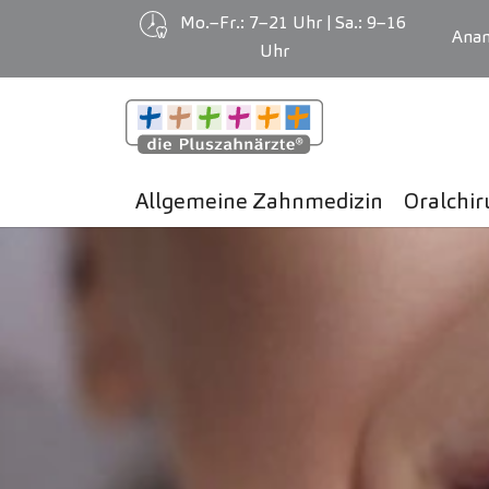
Mo.–Fr.: 7–21 Uhr | Sa.: 9–16
Ana
Uhr
Zum Hauptinhalt springen
06
JAN
Allgemeine Zahnmedizin
Oralchir