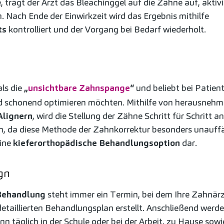
trägt der Arzt das Bleachinggel auf die Zähne auf, aktivie
. Nach Ende der Einwirkzeit wird das Ergebnis mithilfe
ts
kontrolliert und der Vorgang bei Bedarf wiederholt.
als die
„
unsichtbare Zahnspange
“
und beliebt bei Patien
nd schonend optimieren möchten. Mithilfe von herausneh
Alignern
, wird die Stellung der Zähne Schritt für Schritt 
en, da diese Methode der Zahnkorrektur besonders unauffäll
eine
kieferorthopädische Behandlungsoption
dar.
ign
-Behandlung
steht immer ein Termin, bei dem Ihre Zahnärz
etaillierten Behandlungsplan erstellt. Anschließend werden
ann täglich in der Schule oder bei der Arbeit, zu Hause so