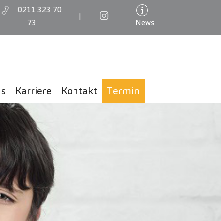
0211 323 70
|
73
News
ns
Karriere
Kontakt
Termin