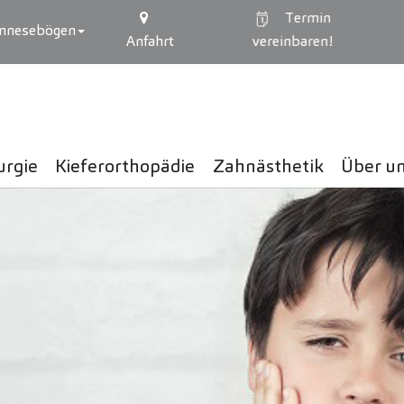
Termin
mnesebögen
Anfahrt
vereinbaren!
urgie
Kieferorthopädie
Zahnästhetik
Über u