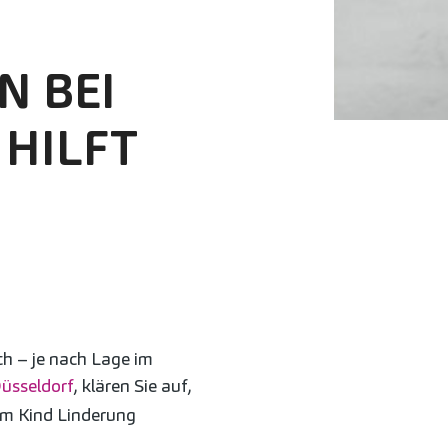
N BEI
HILFT
uch – je nach Lage im
Düsseldorf
, klären Sie auf,
em Kind Linderung