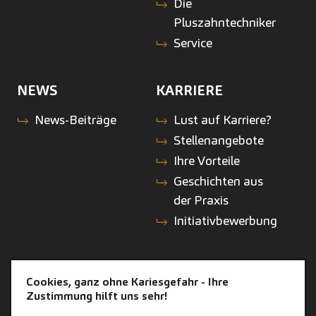
Die
Pluszahntechniker
Service
NEWS
KARRIERE
News-Beiträge
Lust auf Karriere?
Stellenangebote
Ihre Vorteile
Geschichten aus
der Praxis
Initiativbewerbung
KONTAKT
ZAHNEINS
Cookies, ganz ohne Kariesgefahr - Ihre
Zustimmung hilft uns sehr!
Kontakt
zahneins.com