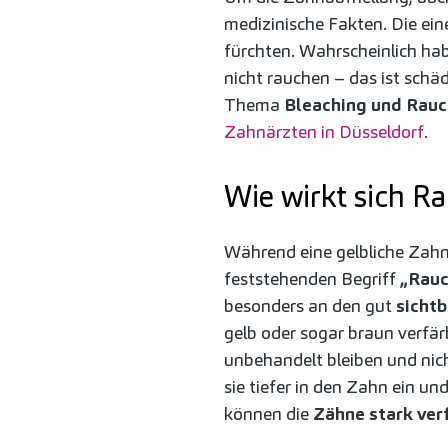
medizinische Fakten. Die ei
fürchten. Wahrscheinlich ha
nicht rauchen – das ist schä
Thema
Bleaching und Rau
Zahnärzten in Düsseldorf
.
Wie wirkt sich R
Während eine gelbliche Zahnf
feststehenden Begriff
„Rauc
besonders an den gut
sicht
gelb oder sogar braun verfär
unbehandelt bleiben und nic
sie tiefer in den Zahn ein 
können die
Zähne stark ver