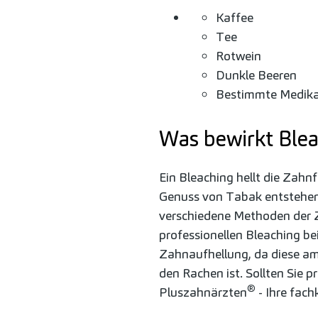
Kaffee
Tee
Rotwein
Dunkle Beeren
Bestimmte Medik
Was bewirkt Ble
Ein Bleaching hellt die Zahn
Genuss von Tabak entstehen,
verschiedene Methoden der Z
professionellen Bleaching bei
Zahnaufhellung, da diese am
den Rachen ist. Sollten Sie p
®
Pluszahnärzten
- Ihre fac