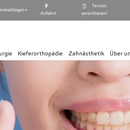
Termin
mnesebögen
Anfahrt
vereinbaren!
urgie
Kieferorthopädie
Zahnästhetik
Über u