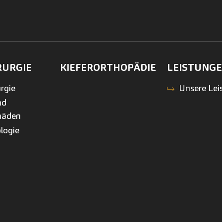
RURGIE
KIEFERORTHOPÄDIE
LEISTUNG
rgie
Unsere Lei
nd
häden
logie