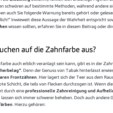
nen schwören auf bestimmte Methoden, während andere sic
ben auch Sie folgende Warnung bereits gehört oder geles
dlich!“ Inwieweit diese Aussage der Wahrheit entspricht so
chen
wissen sollten, erfahren Sie in diesem Beitrag oder dir
auchen auf die Zahnfarbe aus?
arbe auch erblich veranlagt sein kann, gibt es in der Zah
herbelag“
. Denn der Genuss von Tabak hinterlässt erwi
baren Frontzähnen
. Hier lagert sich der Teer aus dem Rau
bte Schicht, die teils von Flecken durchzogen ist. Wenn d
ht durch eine
professionelle Zahnreinigung und Aufhel
und lassen sich immer schwerer beheben. Doch auch andere
färben
. Hierzu gehören: