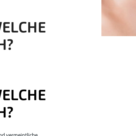
WELCHE
H?
WELCHE
H?
nd vermeintliche