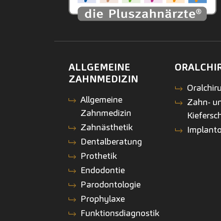
ALLGEMEINE
ORALCHI
ZAHNMEDIZIN
Oralchiru
Allgemeine
Zahn- u
Zahnmedizin
Kiefersc
Zahnästhetik
Implanto
Dentalberatung
Prothetik
Endodontie
Parodontologie
Prophylaxe
Funktionsdiagnostik