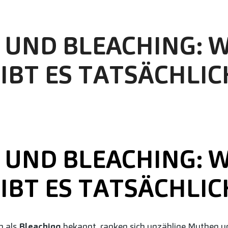
 UND BLEACHING: 
GIBT ES TATSÄCHLIC
 UND BLEACHING: 
GIBT ES TATSÄCHLIC
h als
Bleaching
bekannt, ranken sich unzählige Mythen u