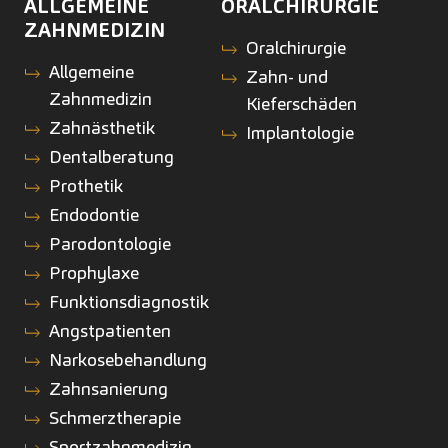
ALLGEMEINE
ORALCHIRURGIE
ZAHNMEDIZIN
Oralchirurgie
Allgemeine
Zahn- und
Zahnmedizin
Kieferschäden
Zahnästhetik
Implantologie
Dentalberatung
Prothetik
Endodontie
Parodontologie
Prophylaxe
Funktionsdiagnostik
Angstpatienten
Narkosebehandlung
Zahnsanierung
Schmerztherapie
Sportzahnmedizin