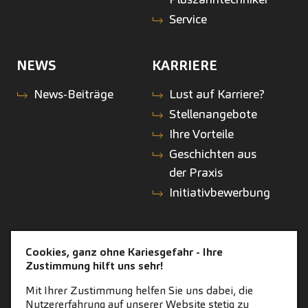
Service
NEWS
KARRIERE
News-Beiträge
Lust auf Karriere?
Stellenangebote
Ihre Vorteile
Geschichten aus
der Praxis
Initiativbewerbung
KONTAKT
ZAHNEINS
Cookies, ganz ohne Kariesgefahr - Ihre
Zustimmung hilft uns sehr!
Kontakt
zahneins.com
Mit Ihrer Zustimmung helfen Sie uns dabei, die
Nutzererfahrung auf unserer Website stetig zu