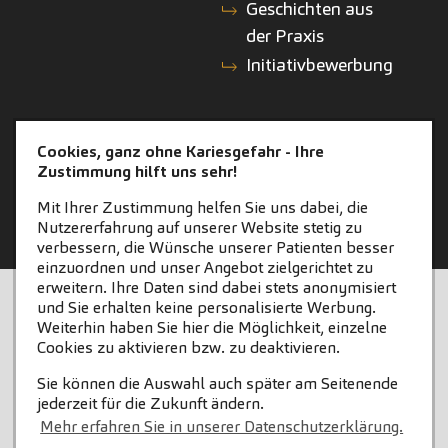
Geschichten aus
der Praxis
Initiativbewerbung
KONTAKT
ZAHNEINS
Cookies, ganz ohne Kariesgefahr - Ihre
Zustimmung hilft uns sehr!
Kontakt
zahneins.com
Mit Ihrer Zustimmung helfen Sie uns dabei, die
Nutzererfahrung auf unserer Website stetig zu
verbessern, die Wünsche unserer Patienten besser
einzuordnen und unser Angebot zielgerichtet zu
erweitern. Ihre Daten sind dabei stets anonymisiert
STARTSEITE
KONTAKT
und Sie erhalten keine personalisierte Werbung.
Weiterhin haben Sie hier die Möglichkeit, einzelne
COOKIE-EINSTELLUNGEN
IMPRESSUM
Cookies zu aktivieren bzw. zu deaktivieren.
Sie können die Auswahl auch später am Seitenende
DATENSCHUTZ
jederzeit für die Zukunft ändern.
Mehr erfahren Sie in unserer Datenschutzerklärung.