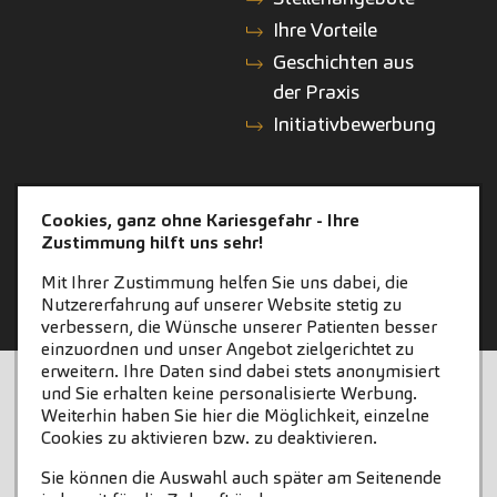
Ihre Vorteile
Geschichten aus
der Praxis
Initiativbewerbung
KONTAKT
ZAHNEINS
Cookies, ganz ohne Kariesgefahr - Ihre
Zustimmung hilft uns sehr!
Kontakt
zahneins.com
Mit Ihrer Zustimmung helfen Sie uns dabei, die
Nutzererfahrung auf unserer Website stetig zu
verbessern, die Wünsche unserer Patienten besser
einzuordnen und unser Angebot zielgerichtet zu
erweitern. Ihre Daten sind dabei stets anonymisiert
STARTSEITE
KONTAKT
und Sie erhalten keine personalisierte Werbung.
Weiterhin haben Sie hier die Möglichkeit, einzelne
COOKIE-EINSTELLUNGEN
IMPRESSUM
Cookies zu aktivieren bzw. zu deaktivieren.
Sie können die Auswahl auch später am Seitenende
DATENSCHUTZ