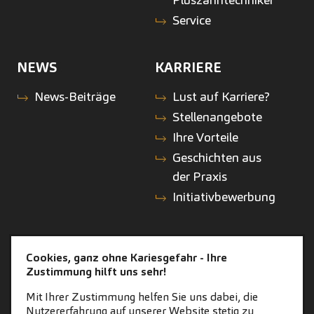
Service
NEWS
KARRIERE
News-Beiträge
Lust auf Karriere?
Stellenangebote
Ihre Vorteile
Geschichten aus
der Praxis
Initiativbewerbung
KONTAKT
ZAHNEINS
Cookies, ganz ohne Kariesgefahr - Ihre
Zustimmung hilft uns sehr!
Kontakt
zahneins.com
Mit Ihrer Zustimmung helfen Sie uns dabei, die
Nutzererfahrung auf unserer Website stetig zu