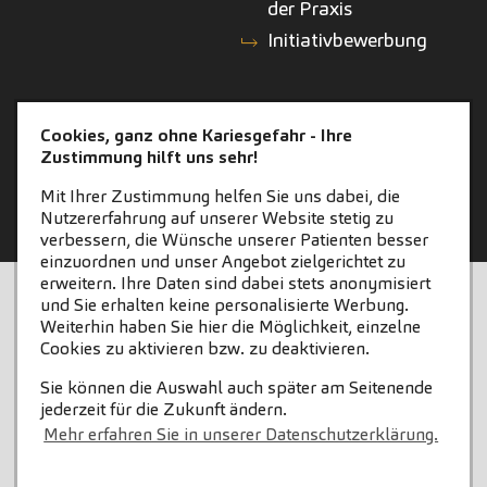
der Praxis
Initiativbewerbung
KONTAKT
ZAHNEINS
Cookies, ganz ohne Kariesgefahr - Ihre
Zustimmung hilft uns sehr!
Kontakt
zahneins.com
Mit Ihrer Zustimmung helfen Sie uns dabei, die
Nutzererfahrung auf unserer Website stetig zu
verbessern, die Wünsche unserer Patienten besser
einzuordnen und unser Angebot zielgerichtet zu
erweitern. Ihre Daten sind dabei stets anonymisiert
STARTSEITE
KONTAKT
und Sie erhalten keine personalisierte Werbung.
Weiterhin haben Sie hier die Möglichkeit, einzelne
COOKIE-EINSTELLUNGEN
IMPRESSUM
Cookies zu aktivieren bzw. zu deaktivieren.
Sie können die Auswahl auch später am Seitenende
DATENSCHUTZ
jederzeit für die Zukunft ändern.
Mehr erfahren Sie in unserer Datenschutzerklärung.